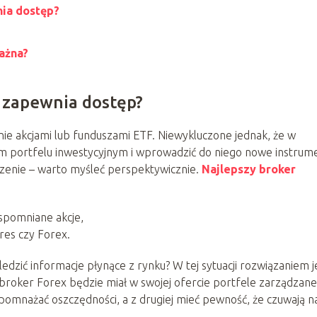
nia dostęp?
ażna?
 zapewnia dostęp?
nie akcjami lub funduszami ETF. Niewykluczone jednak, że w
im portfelu inwestycyjnym i wprowadzić do niego nowe instrum
czenie – warto myśleć perspektywicznie.
Najlepszy broker
wspomniane akcje,
res czy Forex.
ledzić informacje płynące z rynku? W tej sytuacji rozwiązaniem j
broker Forex będzie miał w swojej ofercie portfele zarządzane
y pomnażać oszczędności, a z drugiej mieć pewność, że czuwają n