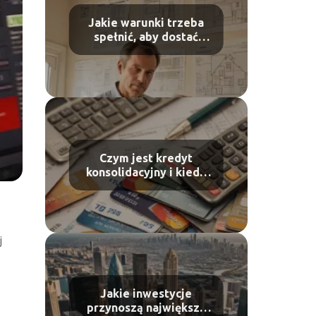
Jakie warunki trzeba
spełnić, aby dostać
dofinansowanie na
ocieplenie domu?
Czym jest kredyt
konsolidacyjny i kiedy
warto go wziąć?
j
Jakie inwestycje
przynoszą największy