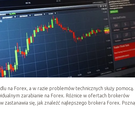
dlu na Forex, a w razie problemów technicznych służy pomocą.
widualnym zarabianie na Forex. Różnice w ofertach brokerów
w zastanawia się, jak znaleźć najlepszego brokera Forex. Pozna