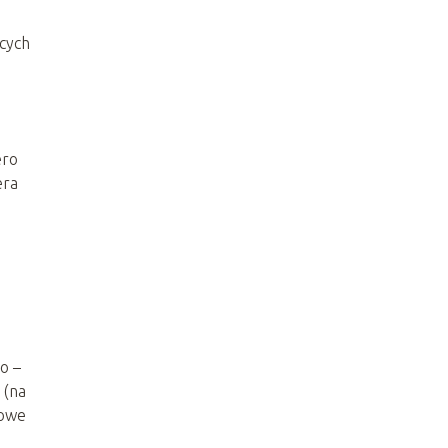
ących
ero
era
o –
 (na
dowe