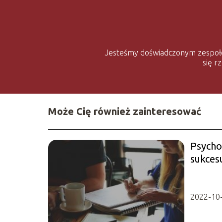
Jesteśmy doświadczonym zespołem, 
się r
Może Cię również zainteresować
Psycho
sukces
psycho
polega
2022-10