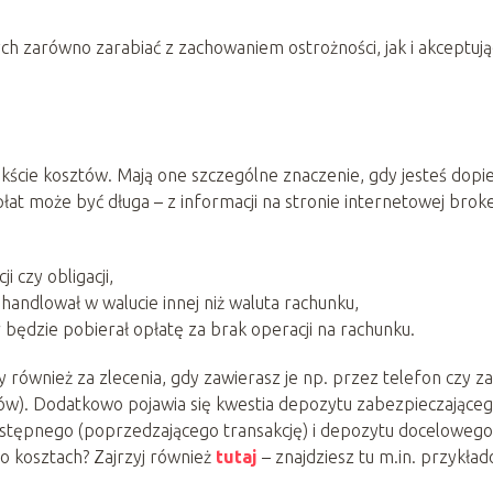
ch zarówno zarabiać z zachowaniem ostrożności, jak i akceptuj
ście kosztów. Mają one szczególne znaczenie, gdy jesteś dopi
at może być długa – z informacji na stronie internetowej brok
i czy obligacji,
andlował w walucie innej niż waluta rachunku,
będzie pobierał opłatę za brak operacji na rachunku.
 również za zlecenia, gdy zawierasz je np. przez telefon czy za
ów). Dodatkowo pojawia się kwestia depozytu zabezpieczająceg
stępnego (poprzedzającego transakcję) i depozytu docelowego
 o kosztach? Zajrzyj również
tutaj
– znajdziesz tu m.in. przykła