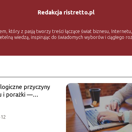
Redakcja ristretto.pl
który z pasją tworzy treści łączące świat biznesu, Internetu, n
zetelną wiedzą, inspirując do świadomych wyborów i ciągłego ro
logiczne przyczyny
u i porażki —
logia biznesu na czym
?
-12