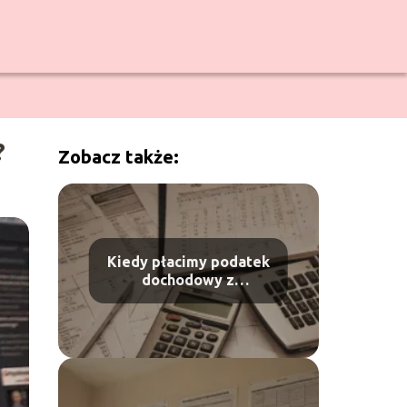
?
Zobacz także:
Kiedy płacimy podatek
dochodowy z
działalności – terminy i
zasady