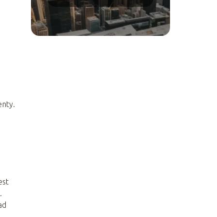
zysk?
enty.
est
.
ad