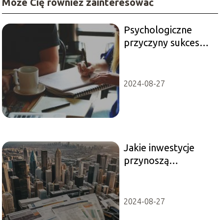
Może Cię również zainteresować
Psychologiczne
przyczyny sukcesu i
porażki —
psychologia biznesu
na czym polega?
2024-08-27
Jakie inwestycje
przynoszą
największy zysk?
2024-08-27